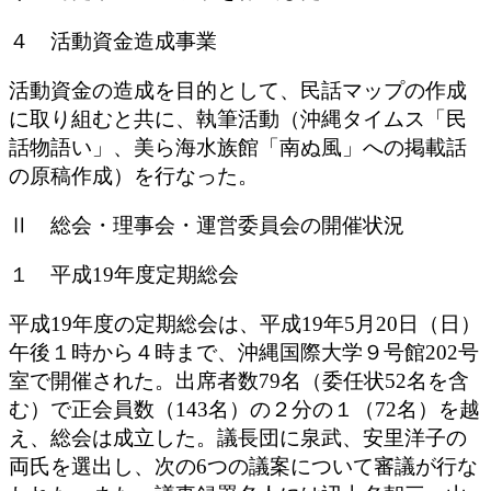
４ 活動資金造成事業
活動資金の造成を目的として、民話マップの作成
に取り組むと共に、執筆活動（沖縄タイムス「民
話物語い」、美ら海水族館「南ぬ風」への掲載話
の原稿作成）を行なった。
Ⅱ 総会・理事会・運営委員会の開催状況
１ 平成19年度定期総会
平成19年度の定期総会は、平成19年5月20日（日）
午後１時から４時まで、沖縄国際大学９号館202号
室で開催された。出席者数79名（委任状52名を含
む）で正会員数（143名）の２分の１（72名）を越
え、総会は成立した。議長団に泉武、安里洋子の
両氏を選出し、次の6つの議案について審議が行な