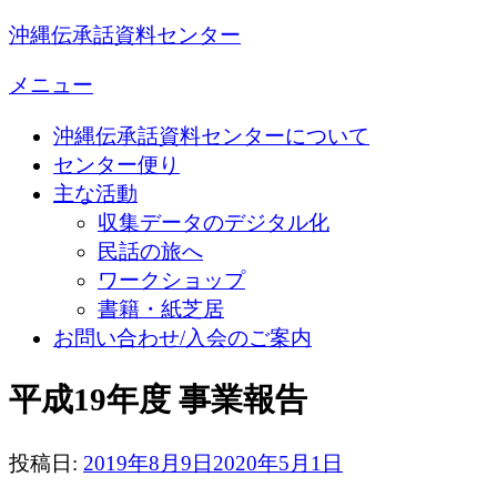
コ
沖縄伝承話資料センター
ン
メニュー
テ
ン
沖縄伝承話資料センターについて
ツ
センター便り
へ
主な活動
ス
収集データのデジタル化
キ
民話の旅へ
ッ
ワークショップ
プ
書籍・紙芝居
お問い合わせ/入会のご案内
平成19年度 事業報告
投稿日:
2019年8月9日
2020年5月1日