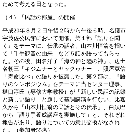
ためて考える日となった。
（４）「民話の部屋」の開催
平成20年３月２日午後２時から午後６時、名護市
宇茂佐公民館において開催。第１部『語りを聞
く』をテーマに、伝承の話者、山本川恒翁を招い
て「千手観音の由来」など５話を語ってもらっ
た。その後、田名洋子「海の神と陸の神」、辺土
名朝三「キジムナーとヤックヮナー」、照屋寛信
「寿命比べ」の語りを披露した。第２部は、『語
りのシンポジウム』をテーマに当センター理事、
樋口淳氏（専修大学教授）が「新しい民話の記録
と新しい語り」と題して基調講演を行ない、比嘉
久から「山本川恒翁の民話とその伝承」、白須巴
から「語り手養成講座を実施して」と、それぞれ
報告があり、語りについての意見交換がなされ
た。（参加者55名）