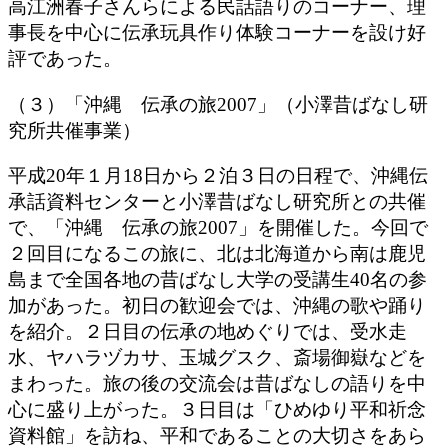
高江洲春子さんらによる民話語りのコーナー、理
事長を中心に伝承玩具作り体験コーナーを設け好
評であった。
（３）「沖縄 伝承の旅2007」（小澤昔ばなし研
究所共催事業）
平成20年１月18日から２泊３日の日程で、沖縄伝
承話資料センターと小澤昔ばなし研究所との共催
で、「沖縄 伝承の旅2007」を開催した。今回で
２回目になるこの旅に、北は北海道から南は鹿児
島まで全国各地の昔ばなし大学の受講生40名の参
加があった。初日の歓迎会では、沖縄の歌や踊り
を紹介。２日目の伝承の地めぐりでは、受水走
水、ヤハラヅカサ、玉城グスク、斎場御嶽などを
まわった。旅の後の交流会は昔ばなしの語りを中
心に盛り上がった。３日目は「ひめゆり平和祈念
資料館」を訪ね、平和であることの大切さをあら