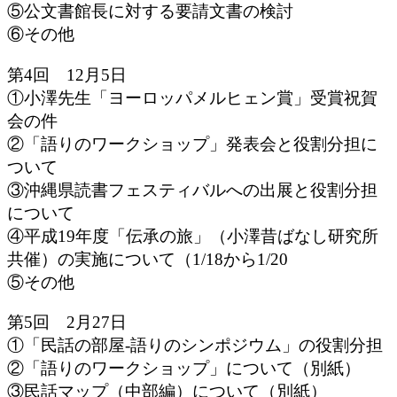
⑤公文書館長に対する要請文書の検討
⑥その他
第4回 12月5日
①小澤先生「ヨーロッパメルヒェン賞」受賞祝賀
会の件
②「語りのワークショップ」発表会と役割分担に
ついて
③沖縄県読書フェスティバルへの出展と役割分担
について
④平成19年度「伝承の旅」（小澤昔ばなし研究所
共催）の実施について（1/18から1/20
⑤その他
第5回 2月27日
①「民話の部屋‐語りのシンポジウム」の役割分担
②「語りのワークショップ」について（別紙）
③民話マップ（中部編）について（別紙）